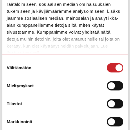
kokonaisuuden.
räätälöimiseen, sosiaalisen median ominaisuuksien
tukemiseen ja kävijämäärämme analysoimiseen. Lisäksi
Saat neuvot muurien, pylväiden, aitojen ja
jaamme sosiaalisen median, mainosalan ja analytiikka-
erikoistuotteiden rakentamisen osalta ja
alan kumppaneillemme tietoja siitä, miten käytät
yhteistyökumppaniemme kautta ehdotukset
sivustoamme. Kumppanimme voivat yhdistää näitä
istutuksille.
tietoja muihin tietoihin, joita olet antanut heille tai joita on
kerätty, kun olet käyttänyt heidän palvelujaan. Lue
lisää
evästeistä
Tee-se-itse
Suostumuksen
Tilaa rungot ja kokoa itse!
Välttämätön
valinta
Saat meiltä kaikkien tuotteiden rungot – halutessasi
myös täyttömateriaalin.
Mieltymykset
Annamme kirjalliset ohjeet ja kokoa itse.
Tilastot
Avaimet käteen
Markkinointi
Teemme tarpeisiinne kivikorit, meluaidat,
tukimuurit ja