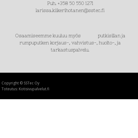
Puh. +358 50 550 1271
larissa.kiikerihotanen@sstec.fi
Osaamiseemme kuuluu myös putkisillan ja
rumpuputken korjaus-, vahvistus-, huolto-, ja
tarkastuspalvelu.
Copyright © SSTec Oy
Toteutus: Kotisivupalvelut.fi