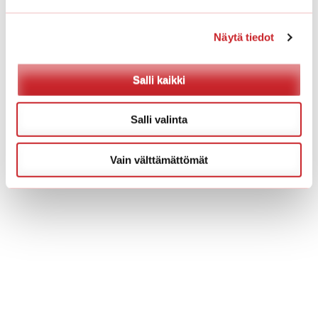
erikoistuotteet haluamallasi
täytemateriaalilla avaimet
käteen -toimituksella.
Näytä tiedot
Salli kaikki
Salli valinta
Vain välttämättömät