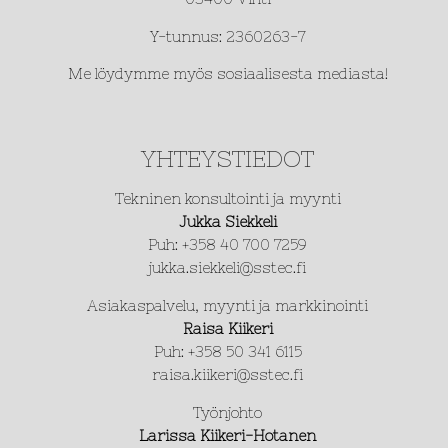
Y-tunnus: 2360263-7
Me löydymme myös sosiaalisesta mediasta!
YHTEYSTIEDOT
Tekninen konsultointi ja myynti
Jukka Siekkeli
Puh: +358 40 700 7259
jukka.siekkeli@sstec.fi
Asiakaspalvelu, myynti ja markkinointi
Raisa Kiikeri
Puh: +358 50 341 6115
raisa.kiikeri@sstec.fi
Työnjohto
Larissa Kiikeri-Hotanen