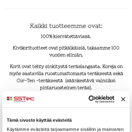
Kaikki tuotteemme ovat:
100% kierrätettävissä.
Kivikorituotteet ovat pitkäikäisiä, takaamme 100
vuoden eliniän.
Korit ovat tehty sinkitystä teräslangasta. Koreja on
myös saatavilla ruostumattomasta teräksestä sekä
Cor-Ten -teräksestä (säänkestävä valmiiksi
pintaruosteinen teräs).
Suunnittelupalvelu
Mikäli haluat miettiä pihasi kokonaisuutta, niin
Tämä sivusto käyttää evästeitä
ideoimme mielellämme talosi pihapiiriin uuden
Käytämme evästeitä tarjoamamme sisällön ja mainosten