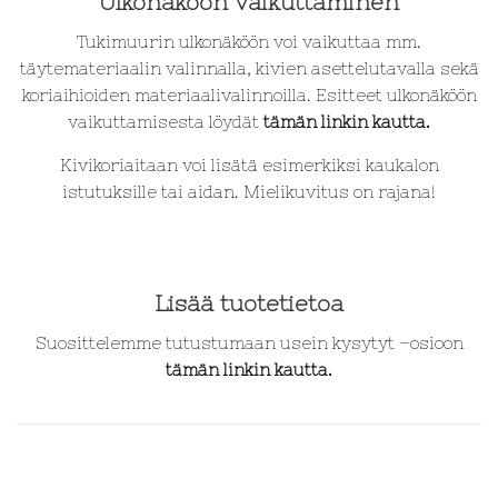
Ulkonäköön vaikuttaminen
Tukimuurin ulkonäköön voi vaikuttaa mm.
täytemateriaalin valinnalla, kivien asettelutavalla sekä
koriaihioiden materiaalivalinnoilla. Esitteet ulkonäköön
vaikuttamisesta
löydät
tämän linkin kautta.
Kivikoriaitaan voi lisätä esimerkiksi kaukalon
istutuksille tai aidan. Mielikuvitus on rajana!
k
Lisää tuotetietoa
Suosittelemme tutustumaan usein kysytyt –
osioon
tämän linkin kautta.
Yhtenäinen runkorakenne: