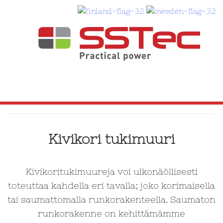
SKIP
TO
CONTENT
Kivikori tukimuuri
Kivikoritukimuureja voi ulkonäöllisesti
toteuttaa kahdella eri tavalla; joko korimaisella
tai saumattomalla runkorakenteella. Saumaton
runkorakenne on kehittämämme