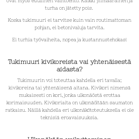
ovat myös edullinen vaihtoehto. Kaikki ylimääräinen ja
turha on jätetty pois.
Koska tukimuuri ei tarvitse kuin vain routimattoman
pohjan, ei betonivaluja tarvita.
Ei turhia työvaiheita, nopea ja kustannustehokas!
Tukimuuri kivikoreista vai yhtenäisestä
aidasta?
Tukimuurin voi toteuttaa kahdella eri tavalla;
kivikoreina tai yhtenäisenä aitana. Kivikori nimensä
mukaisesti on kori, jonka ulkonäöstä erottaa
korimaisuuden. Kivikoriaita on ulkonäöltään saumaton
ratkaisu. Näillä kahdella eri ulkonäkötoteutuksella ei ole
teknisiä eroavaisuuksia.