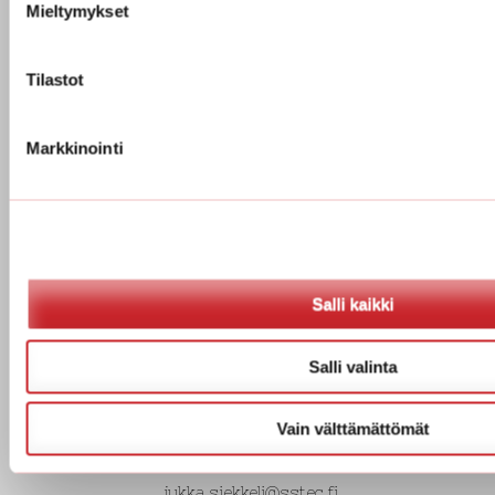
Mieltymykset
Tilastot
KÄYNTIOSOITE
Markkinointi
Vanha Porintie 1878
03400 Vihti
Y-tunnus: 2360263-7
Me löydymme myös sosiaalisesta mediasta!
Salli kaikki
YHTEYSTIEDOT
Salli valinta
Tekninen konsultointi ja myynti
Vain välttämättömät
Jukka Siekkeli
Puh: +358 40 700 7259
jukka.siekkeli@sstec.fi