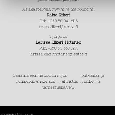
Asiakaspalvelu, myynti ja markkinointi
Raisa Kiikeri
Puh: +358 50 341 6115
raisa.kiikeri@sstec.fi
Työnjohto
Larissa Kiikeri-Hotanen
Puh. +358 50 550 1271
larissa.kiikerihotanen@sstec.fi
Osaamiseemme kuuluu myös putkisillan ja
rumpuputken korjaus-, vahvistus-, huolto-, ja
tarkastuspalvelu.
Copyright © SSTec Oy