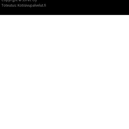
Toteutus: Kotisivupalvelut.fi