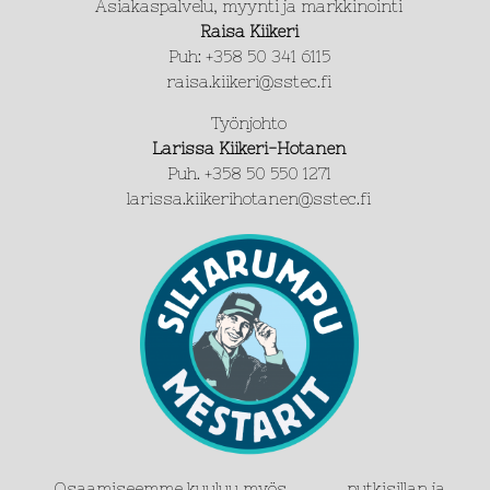
Asiakaspalvelu, myynti ja markkinointi
Raisa Kiikeri
Puh: +358 50 341 6115
raisa.kiikeri@sstec.fi
Työnjohto
Larissa Kiikeri-Hotanen
Puh. +358 50 550 1271
larissa.kiikerihotanen@sstec.fi
Osaamiseemme kuuluu myös putkisillan ja