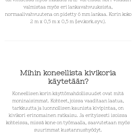
valmistaa myös eri lankavahvuuksista,
normaalivahvuutena on pidetty 6 mm lankaa. Korin koko
2 m x 0,5 m x 0,5 m (lev.kork.syv.).
a
Mihin koneellista kivikoria
käytetään?
Koneellisen korin käyttömahdollisuudet ovat mitä
moninaisimmat. Kohteet, joissa vaaditaan laatua,
tarkkuutta ja luonnollisen kaunista kivipintaa, on
kivikori erinomainen ratkaisu. Ja erityisesti isoissa
kohteissa, missä kone on työmaalla, saavutetaan myös
suurimmat kustannushyödyt.