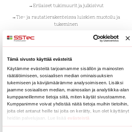
→Erilaiset tukimuurit ja julkisivut
→Tie- ja rautatierakenteissa luiskien muotoilu ja
tukeminen
→Meluaidat ja vallit
→Laiturinperustat, kanavat ja rantojen muotoilut
→Siltojen päätyrakenteet
Tämä sivusto käyttää evästeitä
Käytämme evästeitä tarjoamamme sisällön ja mainosten
→Pihojen ja puutarhojen penkereet ja alueiden
räätälöimiseen, sosiaalisen median ominaisuuksien
rajaaminen
tukemiseen ja kävijämäärämme analysoimiseen. Lisäksi
→Viheralueiden muotoilu
jaamme sosiaalisen median, mainosalan ja analytiikka-alan
kumppaneillemme tietoja siitä, miten käytät sivustoamme.
→Rakennusten julkisivut ja sisäverhoukset,
Kumppanimme voivat yhdistää näitä tietoja muihin tietoihin,
arkkitehtuuriset ratkaisut
joita olet antanut heille tai joita on kerätty, kun olet käyttänyt
heidän palvelujaan. Lue lisää
evästeistä
→Maatukimuurit
→Kallioleikkausten verhoukset