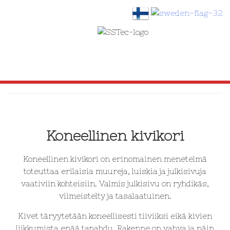
SKIP
TO
CONTENT
Koneellinen kivikori
Koneellinen kivikori on erinomainen menetelmä
toteuttaa erilaisia muureja, luiskia ja julkisivuja
vaativiin kohteisiin. Valmis julkisivu on ryhdikäs,
viimeistelty ja tasalaatuinen.
Kivet täryytetään koneellisesti tiiviiksi eikä kivien
liikkumista enää tapahdu. Rakenne on vahva ja näin