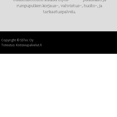
rumpuputken korjaus-, vahvistus-, huolto-, ja
tarkastuspalvelu.
Copyright © SSTec Oy
Toteutus: Kotisivupalvelut.fi