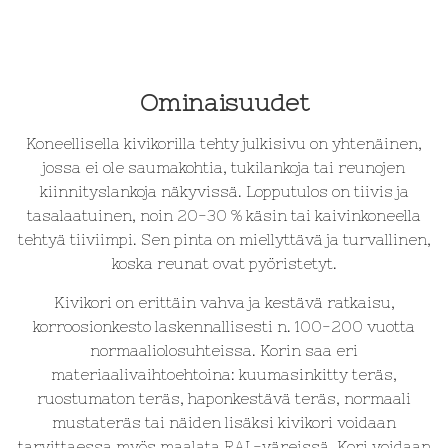
a
Ominaisuudet
Koneellisella kivikorilla tehty julkisivu on yhtenäinen,
jossa ei ole saumakohtia, tukilankoja tai reunojen
kiinnityslankoja näkyvissä. Lopputulos on tiivis ja
tasalaatuinen, noin 20-30 % käsin tai kaivinkoneella
tehtyä tiiviimpi. Sen pinta on miellyttävä ja turvallinen,
koska reunat ovat pyöristetyt.
Kivikori on erittäin vahva ja kestävä ratkaisu,
korroosionkesto laskennallisesti n. 100-200 vuotta
normaaliolosuhteissa. Korin saa eri
materiaalivaihtoehtoina: kuumasinkitty teräs,
ruostumaton teräs, haponkestävä teräs, normaali
mustateräs tai näiden lisäksi kivikori voidaan
tarvittaessa myös maalata RAL-väreissä. Kori voidaan