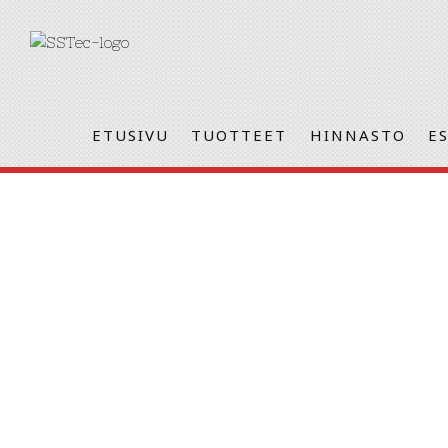
SKIP
ETUSIVU
TUOTTEET
HINNASTO
E
TO
CONTENT