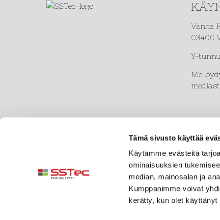
KÄYN
Vanha P
03400 V
Y-tunnu
Me löyd
mediast
Tämä sivusto käyttää eväs
Käytämme evästeitä tarjoa
ominaisuuksien tukemisee
median, mainosalan ja ana
Kumppanimme voivat yhdistää 
kerätty, kun olet käyttänyt