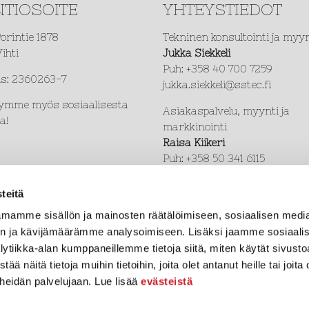
TIOSOITE
YHTEYSTIEDOT
orintie 1878
Tekninen konsultointi ja myyn
ihti
Jukka Siekkeli
Puh: +358 40 700 7259
s: 2360263-7
jukka.siekkeli@sstec.fi
ymme myös sosiaalisesta
Asiakaspalvelu, myynti ja
a!
markkinointi
Raisa Kiikeri
Puh: +358 50 341 6115
raisa.kiikeri@sstec.fi
teitä
Työnjohto
mamme sisällön ja mainosten räätälöimiseen, sosiaalisen medi
Larissa Kiikeri-Hotanen
Puh. +358 50 550 1271
n ja kävijämäärämme analysoimiseen. Lisäksi jaamme sosiaali
larissa.kiikerihotanen@sstec.
lytiikka-alan kumppaneillemme tietoja siitä, miten käytät sivus
näitä tietoja muihin tietoihin, joita olet antanut heille tai joita 
 heidän palvelujaan. Lue lisää
evästeistä