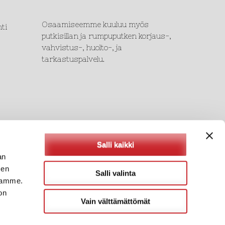
Osaamiseemme kuuluu myös
ti
putkisillan ja rumpuputken korjaus-,
vahvistus-, huolto-, ja
tarkastuspalvelu.
Salli kaikki
an
sen
Salli valinta
fi
toamme.
on
Vain välttämättömät